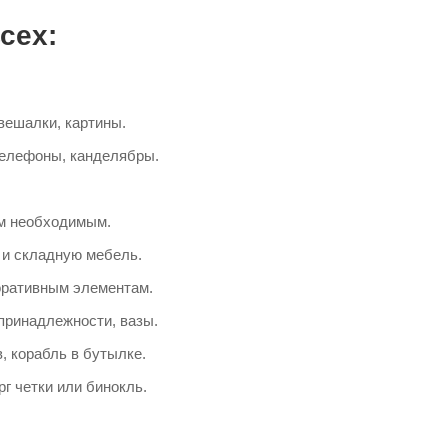
сех:
вешалки, картины.
телефоны, канделябры.
ем необходимым.
и и складную мебель.
оративным элементам.
принадлежности, вазы.
, корабль в бутылке.
г четки или бинокль.