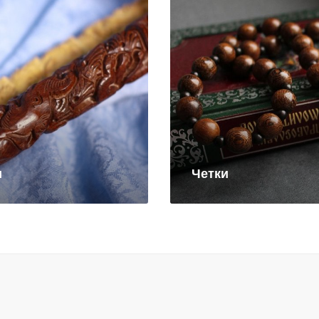
и
Четки