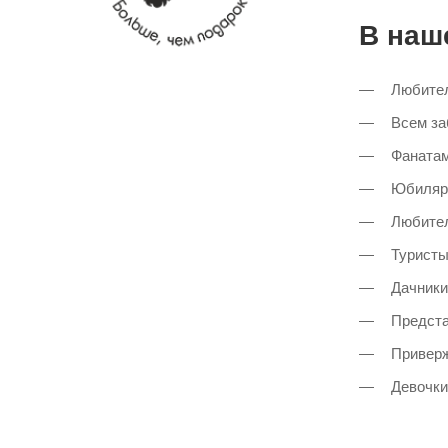
В наш
Любител
Всем за
Фанатам
Юбиляра
Любител
Туристы
Дачники
Предста
Приверж
Девочки