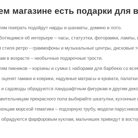
ем магазине есть подарки для в
ям поиграть подойдут нарды и шахматы, домино и лото.
ботящимся об интерьере – часы, статуэтки, фоторамки, лампы, 
 стиля ретро – граммофоны и музыкальные центры, дисковые 
м в возрасте – необычные подарочные трости.
ям пикников – корзины и сумки с наборами для барбекю со вс
 оценят гамаки и коврики, надувные матрасы и кровати, палатк
 и садоводы обрадуются ландшафтным фигуркам и другим дек
вительницам прекрасного пола выбирайте шкатулки, кухонные 
енцам морской тематики – подзорную трубу, модели парусников
 обрадуются фарфоровым куклам, мальчишек приведут в востор