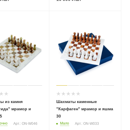
ы из камня
Шахматы каменные
тида" мрамор и
"Карфаген" мрамор и яшма
5
30
очно
Мало
Арт.: ON-W046
Арт.: ON-W033