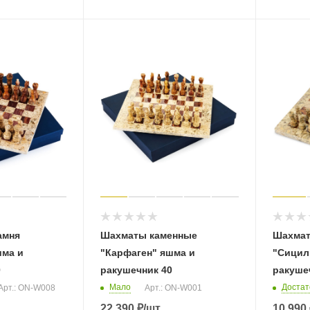
амня
Шахматы каменные
Шахмат
шма и
"Карфаген" яшма и
"Сицил
0
ракушечник 40
ракуше
Мало
Достат
Арт.: ON-W008
Арт.: ON-W001
22 390
₽
/шт
10 990