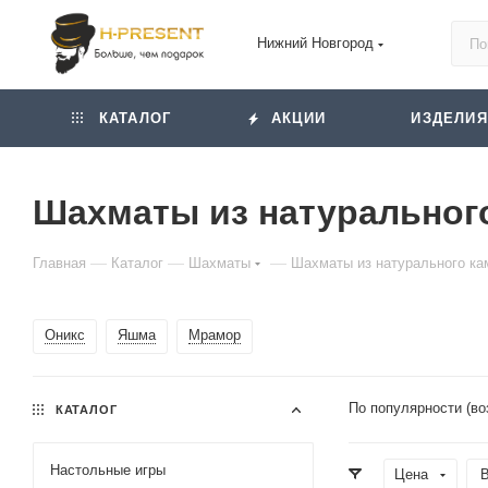
Нижний Новгород
КАТАЛОГ
АКЦИИ
ИЗДЕЛИЯ
Шахматы из натуральног
—
—
—
Главная
Каталог
Шахматы
Шахматы из натурального ка
Оникс
Яшма
Мрамор
По популярности (во
КАТАЛОГ
Настольные игры
Цена
В