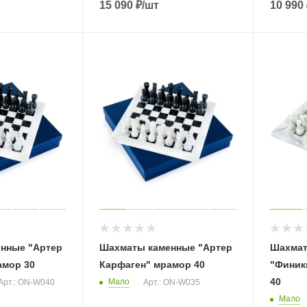
15 090
₽
/шт
10 990
нные "Артер
Шахматы каменные "Артер
Шахмат
амор 30
Карфаген" мрамор 40
"Финик
40
Мало
Арт.: ON-W040
Арт.: ON-W035
Мало