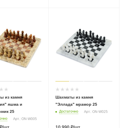
ы из камня
Шахматы из камня
ия" яшма и
"Эллада" мрамор 25
чник 25
Достаточно
Арт.: ON-W025
очно
Арт.: ON-W005
₽
/шт
10 990
₽
/шт