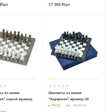
₽
/шт
17 390
₽
/шт
ы из камня
Шахматы из камня
ея" серый мрамор
"Карфаген" мрамор 30
Много
Арт.: ON-W010
очно