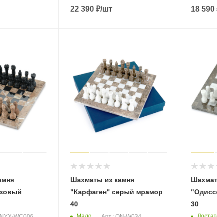
22 390
₽
/шт
18 590
амня
Шахматы из камня
Шахмат
озовый
"Карфаген" серый мрамор
"Одисс
40
30
Мало
Достат
 ONYX-WC006
Арт.: ON-W034