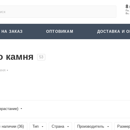
8 
 НА ЗАКАЗ
ОПТОВИКАМ
ДОСТАВКА И О
о камня
53
мня
зрастание)
 наличии (
36
)
Тип
Страна
Производитель
Размер