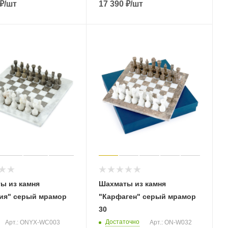
₽
/шт
17 390
₽
/шт
ы из камня
Шахматы из камня
ия" серый мрамор
"Карфаген" серый мрамор
30
Достаточно
Арт.: ONYX-WC003
Арт.: ON-W032