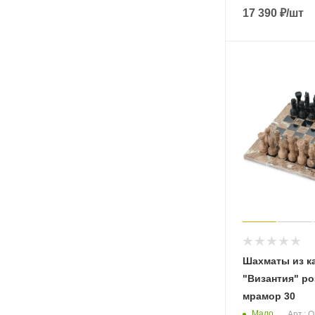
17 390
₽
/шт
Шахматы из к
"Византия" р
мрамор 30
Мало
Арт.: