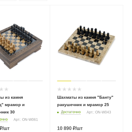
ы из камня
Шахматы из камня "Банту"
д" мрамор и
ракушечник и мрамор 25
чник 30
Достаточно
Арт.: ON-W043
очно
Арт.: ON-W061
₽
/шт
10 890
₽
/шт