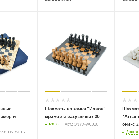
енные
Шахматы из камня "Илион"
Шахмат
рамор и
мрамор и ракушечник 30
"Атлан
0
оникс 2
Мало
Арт.: ONYX-WC016
Достат
Арт.: ON-W015