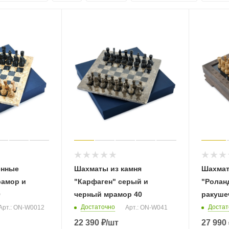
енные
Шахматы из камня
Шахмат
рамор и
"Карфаген" серый и
"Ролан
0
черный мрамор 40
ракуше
Достаточно
Достат
Арт.: ON-W0012
Арт.: ON-W041
22 390
₽
/шт
27 990