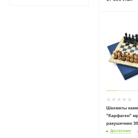
Шахматы кам
"Карфаген" м
ракушечник 3
Достаточно