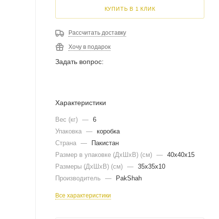
КУПИТЬ В 1 КЛИК
Рассчитать доставку
Хочу в подарок
Задать вопрос:
Характеристики
Вес (кг)
—
6
Упаковка
—
коробка
Страна
—
Пакистан
Размер в упаковке (ДхШxВ) (см)
—
40х40х15
Размеры (ДxШxВ) (см)
—
35х35х10
Производитель
—
PakShah
Все характеристики