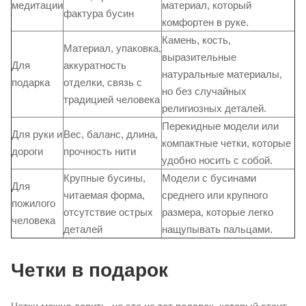
медитации
материал, который
фактура бусин
комфортен в руке.
Камень, кость,
Материал, упаковка,
выразительные
Для
аккуратность
натуральные материалы,
подарка
отделки, связь с
но без случайных
традицией человека
религиозных деталей.
Перекидные модели или
Для руки и
Вес, баланс, длина,
компактные четки, которые
дороги
прочность нити
удобно носить с собой.
Крупные бусины,
Модели с бусинами
Для
читаемая форма,
среднего или крупного
пожилого
отсутствие острых
размера, которые легко
человека
деталей
нащупывать пальцами.
Четки в подарок