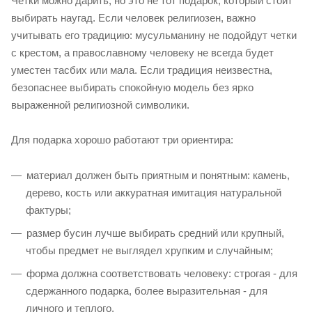
Четки можно дарить, но это не тот подарок, который стоит
выбирать наугад. Если человек религиозен, важно
учитывать его традицию: мусульманину не подойдут четки
с крестом, а православному человеку не всегда будет
уместен тасбих или мала. Если традиция неизвестна,
безопаснее выбирать спокойную модель без ярко
выраженной религиозной символики.
Для подарка хорошо работают три ориентира:
материал должен быть приятным и понятным: камень,
дерево, кость или аккуратная имитация натуральной
фактуры;
размер бусин лучше выбирать средний или крупный,
чтобы предмет не выглядел хрупким и случайным;
форма должна соответствовать человеку: строгая - для
сдержанного подарка, более выразительная - для
личного и теплого.