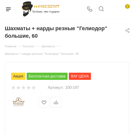
0
Шахматы + нарды резные "Гелиодор"
большие, 60
—
—
—
Главная
Каталог
Шахматы
Шахматы + нарды резные "Гелиодор" большие, 60
Акция
Бесплатная доставка
ВАУ ЦЕНА
Артикул:
100-197